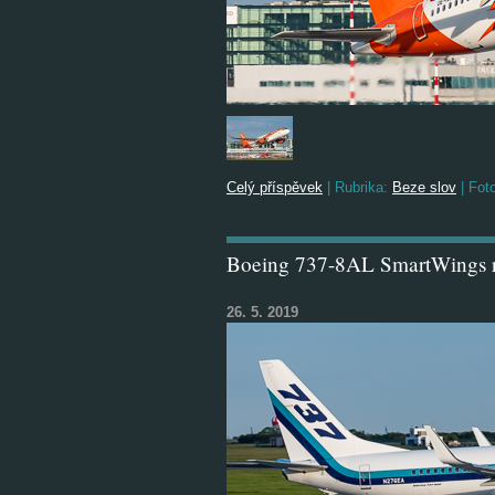
Celý příspěvek
|
Rubrika:
Beze slov
|
Foto
Boeing 737-8AL SmartWings r
26. 5. 2019