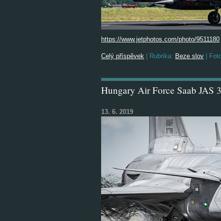
https://www.jetphotos.com/photo/9511180
Celý příspěvek
|
Rubrika:
Beze slov
|
Foto
Hungary Air Force Saab JAS 
13. 6. 2019