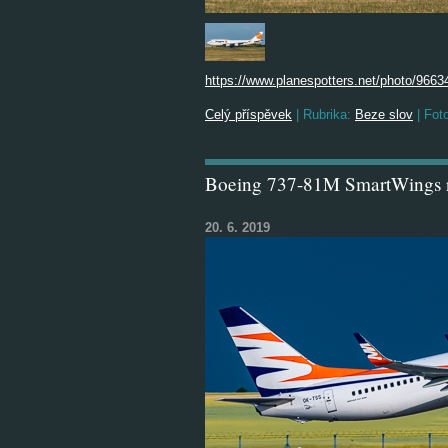
https://www.planespotters.net/photo/9663
Celý příspěvek
|
Rubrika:
Beze slov
|
Foto
Boeing 737-81M SmartWings
20. 6. 2019