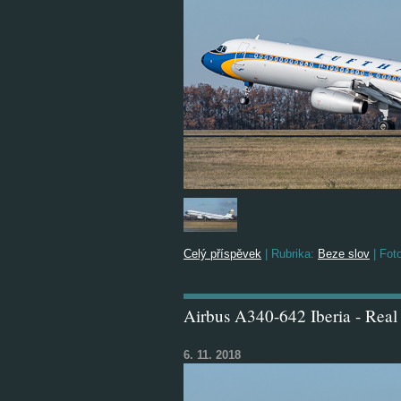
Celý příspěvek
|
Rubrika:
Beze slov
|
Foto
Airbus A340-642 Iberia - Real
6. 11. 2018