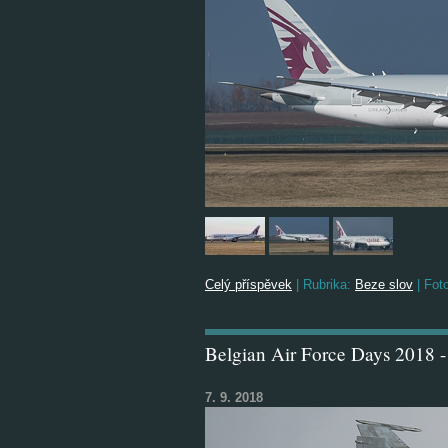
Celý příspěvek
|
Rubrika:
Beze slov
|
Foto
Belgian Air Force Days 2018 -
7. 9. 2018