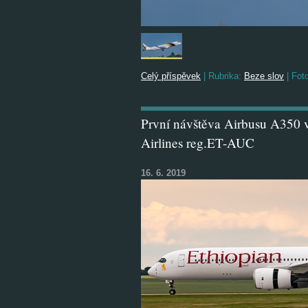
Celý příspěvek
|
Rubrika:
Beze slov
|
Foto
První návštěva Airbusu A350 
Airlines reg.ET-AUC
16. 6. 2019