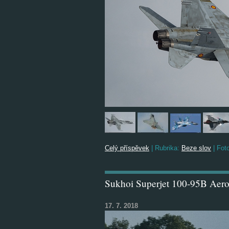
Celý příspěvek
|
Rubrika:
Beze slov
|
Foto
Sukhoi Superjet 100-95B Aero
17. 7. 2018