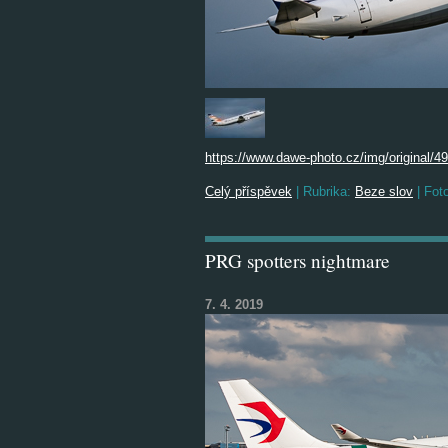
https://www.dawe-photo.cz/img/original/4
Celý příspěvek
|
Rubrika:
Beze slov
|
Foto
PRG spotters nightmare
7. 4. 2019