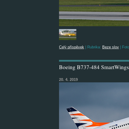
Celý příspěvek
|
Rubrika:
Beze slov
|
Foto
Boeing B737-484 SmartWings
20. 4. 2019