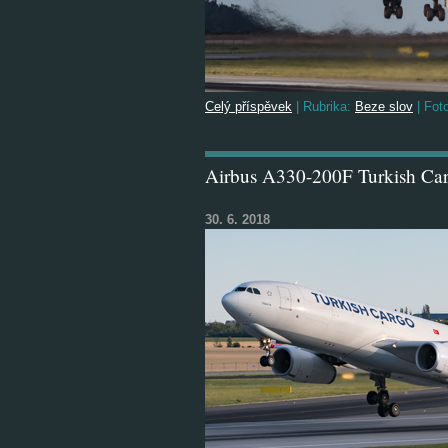
Celý příspěvek
|
Rubrika:
Beze slov
|
Foto
Airbus A330-200F Turkish Ca
30. 6. 2018