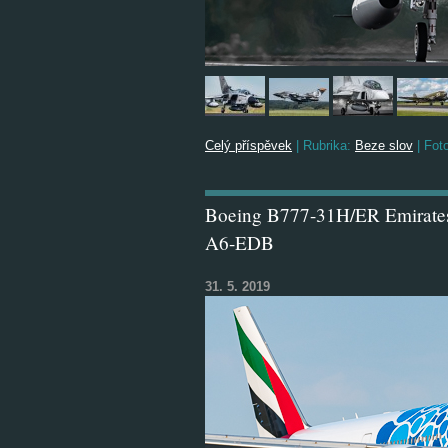
Celý příspěvek
|
Rubrika:
Beze slov
|
Foto
Boeing B777-31H/ER Emirates 
A6-EDB
31. 5. 2019