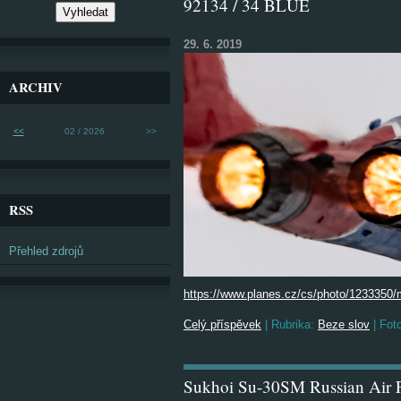
92134 / 34 BLUE
29. 6. 2019
ARCHIV
<<
02 / 2026
>>
RSS
Přehled zdrojů
https://www.planes.cz/cs/photo/1233350/m
Celý příspěvek
|
Rubrika:
Beze slov
|
Foto
Sukhoi Su-30SM Russian Air 