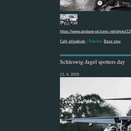
https://www.airplane-pictures.net/photo/1
Celý příspěvek
|
Rubrika:
Beze slov
Schleswig-Jagel spotters day
13. 6. 2019