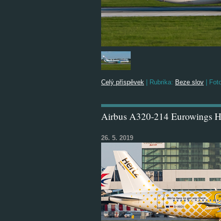
Celý příspěvek
|
Rubrika:
Beze slov
|
Foto
Airbus A320-214 Eurowings He
26. 5. 2019