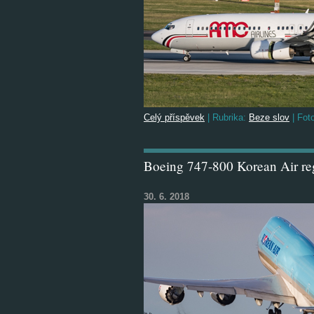
Celý příspěvek
|
Rubrika:
Beze slov
|
Foto
Boeing 747-800 Korean Air r
30. 6. 2018