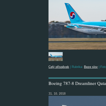
Celý příspěvek
|
Rubrika:
Beze slov
|
Foto
Boeing 787-8 Dreamliner Qata
31. 10. 2018