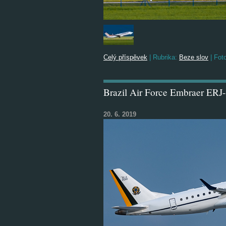
Celý příspěvek
|
Rubrika:
Beze slov
|
Foto
Brazil Air Force Embraer ERJ
20. 6. 2019
Tvorba webových