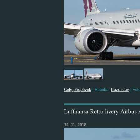
Celý příspěvek
|
Rubrika:
Beze slov
|
Foto
Lufthansa Retro livery Airbu
14. 11. 2018