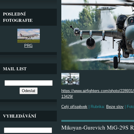
POSLEDNÍ
FOTOGRAFIE
PRG
MAIL LIST
https://www.airfighters.com/photo/228931
13429/
Celý příspěvek
|
Rubrika:
Beze slov
|
Foto
VYHLEDÁVÁNÍ
Mikoyan-Gurevich MiG-29S Rus