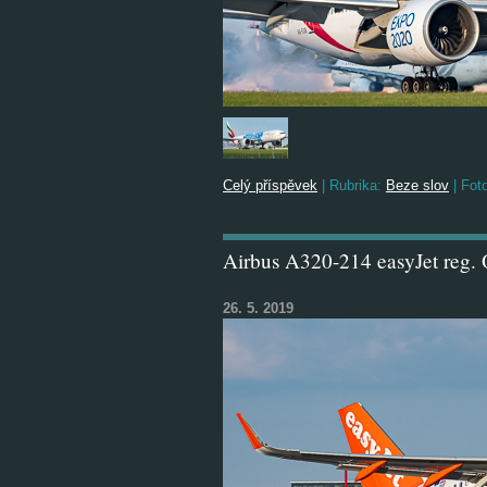
Celý příspěvek
|
Rubrika:
Beze slov
|
Foto
Airbus A320-214 easyJet reg.
26. 5. 2019