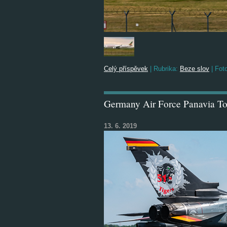
Celý příspěvek
|
Rubrika:
Beze slov
|
Foto
Germany Air Force Panavia T
13. 6. 2019