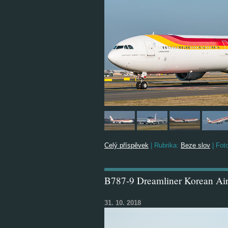
Celý příspěvek
|
Rubrika:
Beze slov
|
Foto
B787-9 Dreamliner Korean Ai
31. 10. 2018