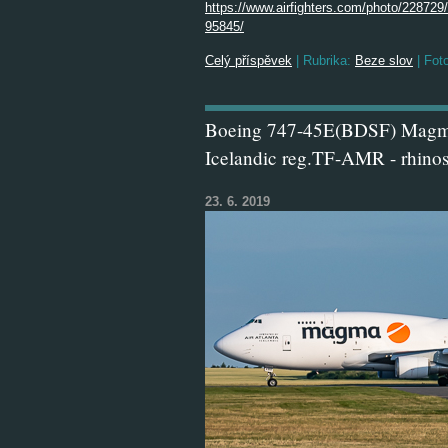
https://www.airfighters.com/photo/228729
95845/
Celý příspěvek
|
Rubrika:
Beze slov
|
Foto
Boeing 747-45E(BDSF) Magma 
Icelandic reg.TF-AMR - rhino
23. 6. 2019