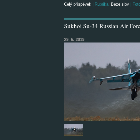
Celý příspěvek
|
Rubrika:
Beze slov
|
Foto
Sukhoi Su-34 Russian Air For
29. 6. 2019