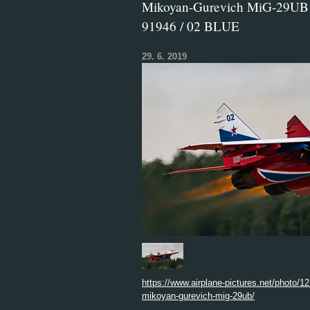
Mikoyan-Gurevich MiG-29UB R
91946 / 02 BLUE
29. 6. 2019
https://www.airplane-pictures.net/photo/121
mikoyan-gurevich-mig-29ub/