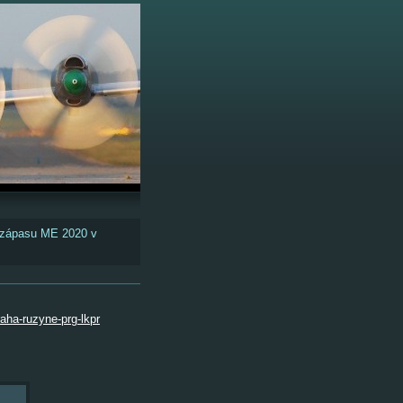
u zápasu ME 2020 v
aha-ruzyne-prg-lkpr