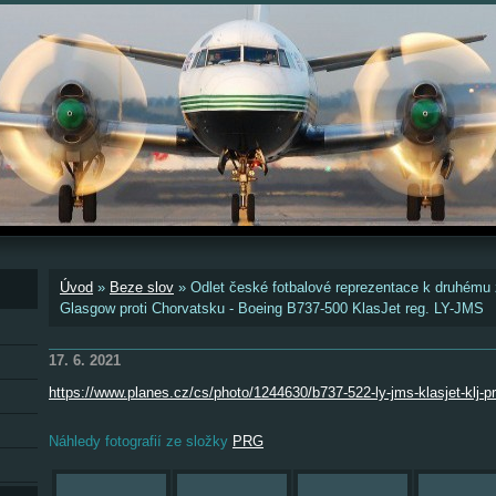
Úvod
»
Beze slov
»
Odlet české fotbalové reprezentace k druhém
Glasgow proti Chorvatsku - Boeing B737-500 KlasJet reg. LY-JMS
17. 6. 2021
https://www.planes.cz/cs/photo/1244630/b737-522-ly-jms-klasjet-klj-pr
Náhledy fotografií ze složky
PRG