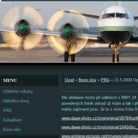
MENU
Úvod
»
Beze slov
»
PRG
»
21.5.2009 Op
Užitečné odkazy
Mé oblíbené místo při odletech z RWY 24 -
Několika slovy
povedených fotek odsud už mám a tak i pře
mého zajímavé jsou. Je to z místa číslo 9
PRG
www.dawe-photo.cz/img/original/2879/lkpr9
Fotoalbum
www.dawe-photo.cz/img/original/1840/dsc_
Beze slov
www.airplane-pictures.net/images/uploade