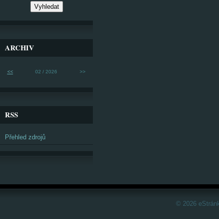
ARCHIV
<<
02 / 2026
>>
RSS
Přehled zdrojů
© 2026 eStrán