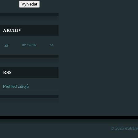
ARCHIV
<<
02 / 2026
>>
RSS
Přehled zdrojů
© 2026 eStrán