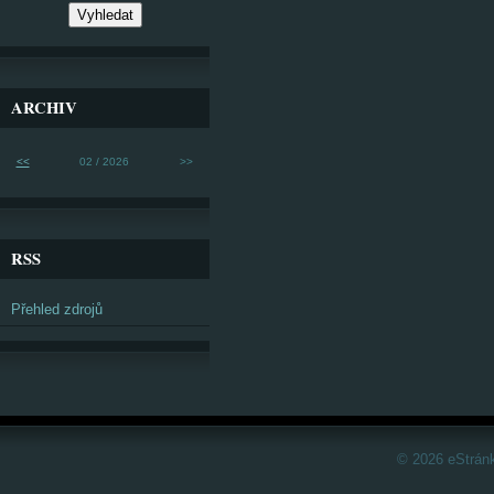
ARCHIV
<<
02 / 2026
>>
RSS
Přehled zdrojů
© 2026 eStrán