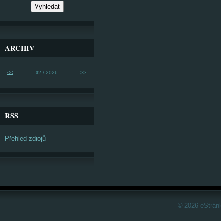
ARCHIV
<<
02 / 2026
>>
RSS
Přehled zdrojů
© 2026 eStrán