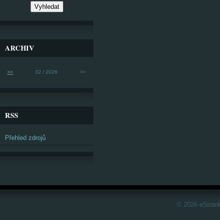
ARCHIV
<<
02 / 2026
>>
RSS
Přehled zdrojů
© 2026 eStrán