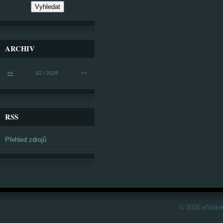
ARCHIV
<<
02 / 2026
>>
RSS
Přehled zdrojů
© 2026 eStrán