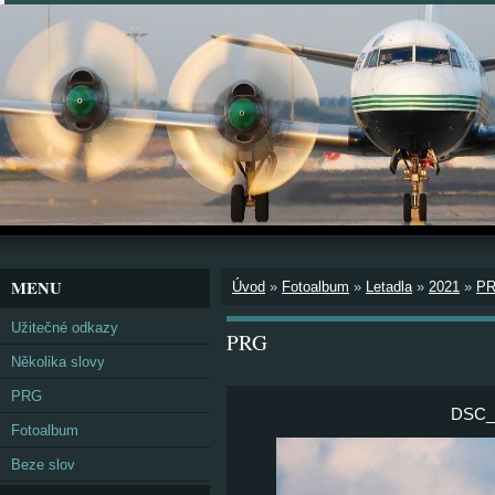
MENU
Úvod
»
Fotoalbum
»
Letadla
»
2021
»
P
Užitečné odkazy
PRG
Několika slovy
PRG
DSC_0
Fotoalbum
Beze slov