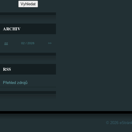
ARCHIV
<<
02 / 2026
>>
RSS
Přehled zdrojů
© 2026 eStrán