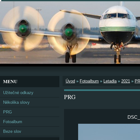
MENU
Úvod
»
Fotoalbum
»
Letadla
»
2021
»
P
Užitečné odkazy
PRG
Několika slovy
PRG
DSC_9
Fotoalbum
Beze slov