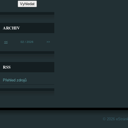
ARCHIV
<<
02 / 2026
>>
RSS
Přehled zdrojů
© 2026 eStrán