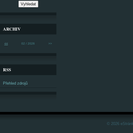
ARCHIV
<<
02 / 2026
>>
RSS
Přehled zdrojů
© 2026 eStrán