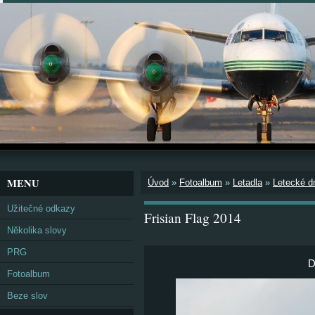
MENU
Úvod
»
Fotoalbum
»
Letadla
»
Letecké d
Užitečné odkazy
Frisian Flag 2014
Několika slovy
PRG
D
Fotoalbum
Beze slov