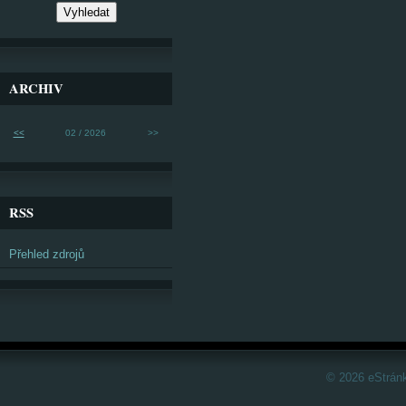
ARCHIV
<<
02 / 2026
>>
RSS
Přehled zdrojů
© 2026 eStrán